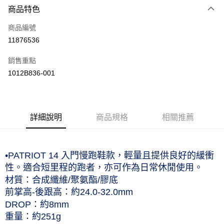
商品特色
信用卡一次付款
商品編號
運送方式
11876536
黑貓宅急便 (僅限台灣本島，離島恕不配送) 預計2-3個工作天到貨
銷售重點
每筆NT$120，滿NT$1,500(含以上)免運費
1012B836-001
詳細說明
商品規格
相關推薦
•
PATRIOT 14 入門慢跑鞋款，輕量且提供良好的緩衝
性。適合短里程的跑者，亦可作為日常休閒使用。
材質：合成纖維/聚氨酯/膠底
前掌高-後跟高：約24.0-32.0mm
DROP：約8mm
重量：約251g