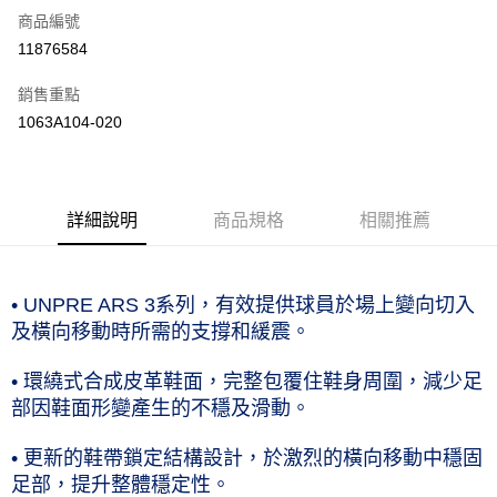
商品編號
運送方式
11876584
黑貓宅急便 (僅限台灣本島，離島恕不配送) 預計2-3個工作天到貨
銷售重點
每筆NT$120，滿NT$1,500(含以上)免運費
1063A104-020
詳細說明
商品規格
相關推薦
• UNPRE ARS 3系列，有效提供球員於場上變向切入
及橫向移動時所需的支撐和緩震。
• 環繞式合成皮革鞋面，完整包覆住鞋身周圍，減少足
部因鞋面形變產生的不穩及滑動。
• 更新的鞋帶鎖定結構設計，於激烈的橫向移動中穩固
足部，提升整體穩定性。