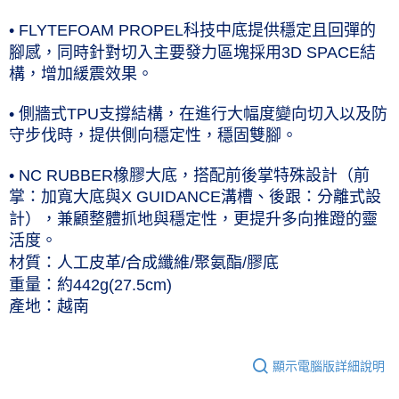
• FLYTEFOAM PROPEL科技中底提供穩定且回彈的
腳感，同時針對切入主要發力區塊採用3D SPACE結
構，增加緩震效果。
• 側牆式TPU支撐結構，在進行大幅度變向切入以及防
守步伐時，提供側向穩定性，穩固雙腳。
• NC RUBBER橡膠大底，搭配前後掌特殊設計（前
掌：加寬大底與X GUIDANCE溝槽、後跟：分離式設
計），兼顧整體抓地與穩定性，更提升多向推蹬的靈
活度。
材質：人工皮革/合成纖維/聚氨酯/膠底
重量：約442g(27.5cm)
產地：越南
顯示電腦版詳細說明