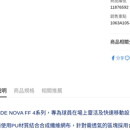
商品編號
11876592
銷售重點
運送方式
1063A105
黑貓宅急便
每筆NT$1
商品相關分
球類運動｜S
分享
男性｜Me
女性｜Wo
球類運動｜S
說明
商品規格
相關推薦
GLIDE NOVA FF 4系列，專為球員在場上靈活及快速移動
面使用PU材質結合合成纖維網布，針對需透氣的區塊採用