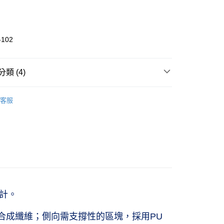
-102
 (僅限台灣本島，離島恕不配送) 預計2-3個工作天到貨
20，滿NT$1,500(含以上)免運費
類 (4)
ports
籃球｜籃球鞋
客服
n
男性｜籃球鞋
men
女性｜籃球鞋
ports
└ 靈活速度
設計。
合成纖維；側向需支撐性的區塊，採用PU