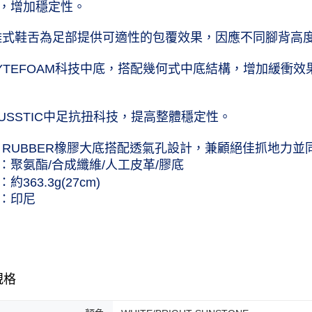
，增加穩定性。
離式鞋舌為足部提供可適性的包覆效果，因應不同腳背高
FLYTEFOAM科技中底，搭配幾何式中底結構，增加緩
TRUSSTIC中足抗扭科技，提高整體穩定性。
NC RUBBER橡膠大底搭配透氣孔設計，兼顧絕佳抓地力
：聚氨酯/合成纖維/人工皮革/膠底
約363.3g(27cm)
：印尼
規格