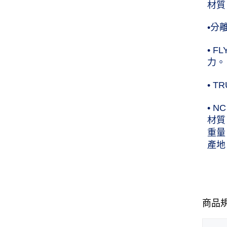
材質
•分
• 
力。
• 
• 
材質
重量：
產地
商品