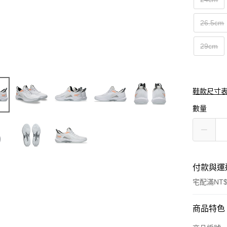
26.5cm
29cm
鞋款尺寸
數量
付款與運
宅配滿NT$
付款方式
商品特色
信用卡一