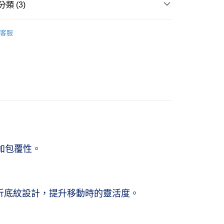
類 (3)
ids
兒童｜球類運動鞋
客服
ids
大童｜20 cm↑
ports
兒童球類運動鞋
加包覆性。
易曲折底紋設計，提升移動時的靈活度。