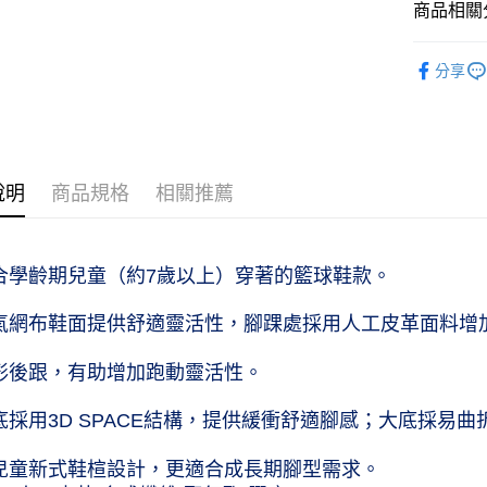
商品相關分
兒童商品｜K
分享
兒童商品｜K
球類運動｜S
說明
商品規格
相關推薦
適合學齡期兒童（約7歲以上）穿著的籃球鞋款。
透氣網布鞋面提供舒適靈活性，腳踝處採用人工皮革面料增
弧形後跟，有助增加跑動靈活性。
中底採用3D SPACE結構，提供緩衝舒適腳感；大底採
採兒童新式鞋楦設計，更適合成長期腳型需求。