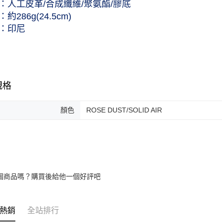
：人工皮革/合成纖維/聚氨酯/膠底
約286g(24.5cm)
：印尼
規格
顏色
ROSE DUST/SOLID AIR
個商品嗎？購買後給他一個好評吧
熱銷
全站排行