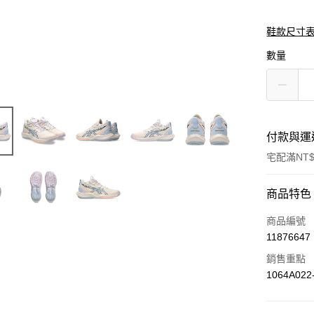
鞋款尺寸
數量
付款與運
宅配滿NT$
付款方式
商品特色
信用卡一
商品編號
11876647
銷售重點
運送方式
1064A022
黑貓宅急便
每筆NT$1