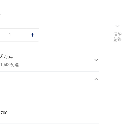
表
清除
紀錄
送方式
1,500免運
次付款
-700
 (僅限台灣本島，離島恕不配送) 預計2-3個工作天到貨
20，滿NT$1,500(含以上)免運費