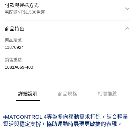
付款與運送方式
宅配滿NT$1,500免運
付款方式
商品特色
信用卡一次付款
商品編號
運送方式
11876924
黑貓宅急便 (僅限台灣本島，離島恕不配送) 預計2-3個工作天到貨
銷售重點
每筆NT$120，滿NT$1,500(含以上)免運費
1081A069-400
詳細說明
商品規格
相關推薦
•MATCONTROL 4專為多向移動需求打造，結合輕量
靈活與穩定支撐，協助運動時展現更敏捷的表現。