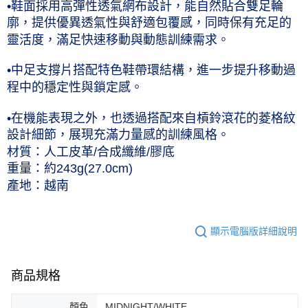
•鞋面採用高彈性透氣網布設計，能自然貼合雙足輪
廓，提供優異透氣性與舒適包覆感，同時保有充足的
靈活度，滿足快速移動與動態訓練需求。
•中足支撐片搭配特色鞋帶環結構，進一步提升移動過
程中的穩定性與鎖定感。
•在機能表現之外，也透過搭配來自槓鈴滾花的菱格紋
設計細節，展現充滿力量感的訓練風格。
材質：人工皮革/合成纖維/膠底
重量：約243g(27.0cm)
產地：越南
顯示電腦版詳細說明
商品規格
顏色
MIDNIGHT/WHITE