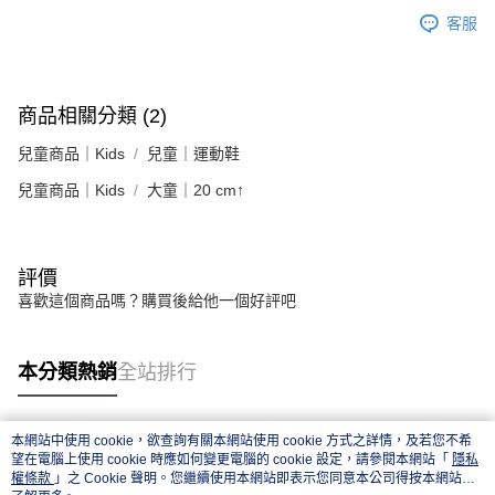
客服
商品相關分類 (2)
兒童商品｜Kids
兒童｜運動鞋
兒童商品｜Kids
大童｜20 cm↑
評價
喜歡這個商品嗎？購買後給他一個好評吧
本分類熱銷
全站排行
本網站中使用 cookie，欲查詢有關本網站使用 cookie 方式之詳情，及若您不希
熱門標籤
望在電腦上使用 cookie 時應如何變更電腦的 cookie 設定，請參閱本網站「
隱私
權條款
」之 Cookie 聲明。您繼續使用本網站即表示您同意本公司得按本網站使