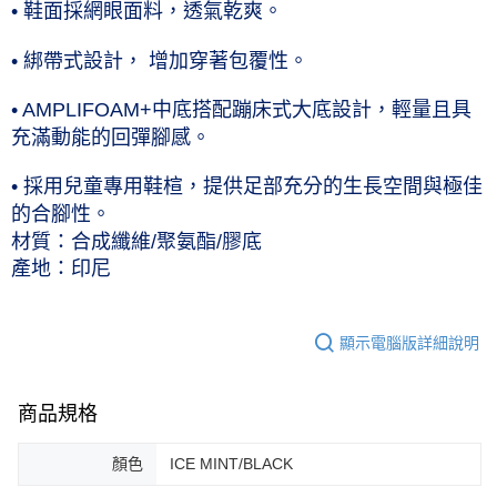
• 鞋面採網眼面料，透氣乾爽。
• 綁帶式設計， 增加穿著包覆性。
• AMPLIFOAM+中底搭配蹦床式大底設計，輕量且具
充滿動能的回彈腳感。
• 採用兒童專用鞋楦，提供足部充分的生長空間與極佳
的合腳性。
材質：合成纖維/聚氨酯/膠底
產地：印尼
顯示電腦版詳細說明
商品規格
顏色
ICE MINT/BLACK