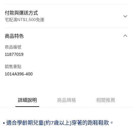
付款與運送方式
宅配滿NT$1,500免運
付款方式
商品特色
信用卡一次付款
商品編號
運送方式
11877019
黑貓宅急便 (僅限台灣本島，離島恕不配送) 預計2-3個工作天到貨
銷售重點
每筆NT$120，滿NT$1,500(含以上)免運費
1014A396-400
詳細說明
商品規格
相關推薦
• 適合學齡期兒童(約7歲以上)穿著的跑鞋鞋款。