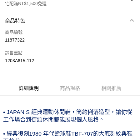
宅配滿NT$1,500免運
付款方式
商品特色
信用卡一次付款
商品編號
運送方式
11877322
黑貓宅急便 (僅限台灣本島，離島恕不配送) 預計2-3個工作天到貨
銷售重點
每筆NT$120，滿NT$1,500(含以上)免運費
1203A615-112
詳細說明
商品規格
相關推薦
• JAPAN S 經典運動休閒鞋，簡約俐落造型，讓你從
工作場合到街頭休閒都能展現個人風格。
• 經典復刻1980 年代籃球鞋TBF-707的大底刻紋與鞋