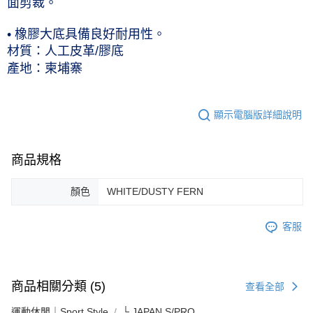
面剪裁。
• 橡膠大底具備良好耐用性。
材質：人工皮革/膠底
產地：柬埔寨
顯示電腦版詳細說明
商品規格
顏色
WHITE/DUSTY FERN
客服
商品相關分類 (5)
查看全部
運動休閒｜Sport Style
└ JAPAN S/PRO