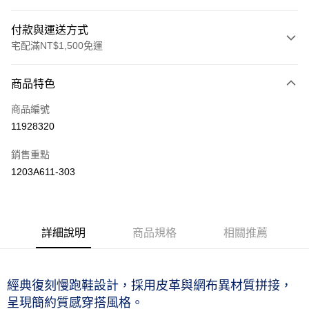
付款與運送方式
宅配滿NT$1,500免運
付款方式
商品特色
信用卡一次付款
商品編號
運送方式
11928320
黑貓宅急便 (僅限台灣本島，離島恕不配送) 預計2-3個工作天到貨
銷售重點
每筆NT$120，滿NT$1,500(含以上)免運費
1203A611-303
詳細說明
商品規格
相關推薦
經典復刻慢跑鞋設計，採用皮革與網布異材質拼接，
呈現簡約質感穿搭風格。