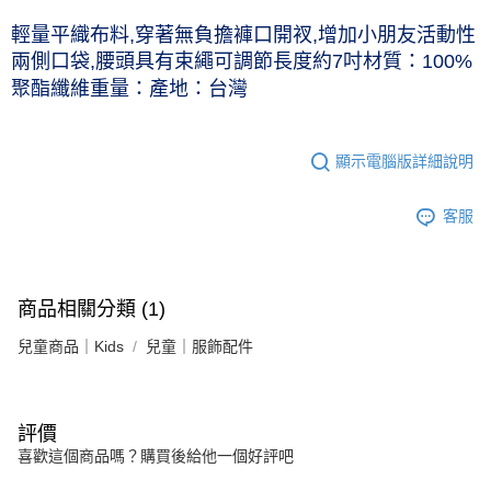
每筆NT$60，滿NT$1,000(含以上)免運費
輕量平織布料,穿著無負擔褲口開衩,增加小朋友活動性
付款後7-11取貨(僅限台灣本島，離島恕不配送) 預計5-7個工
兩側口袋,腰頭具有束繩可調節長度約7吋材質：100%
作天到貨
聚酯纖維重量：產地：台灣
每筆NT$60，滿NT$1,000(含以上)免運費
黑貓宅急便 (僅限台灣本島，離島恕不配送) 預計2-3個工作天到貨
顯示電腦版詳細說明
每筆NT$120，滿NT$1,500(含以上)免運費
客服
商品相關分類 (1)
兒童商品｜Kids
兒童｜服飾配件
評價
喜歡這個商品嗎？購買後給他一個好評吧