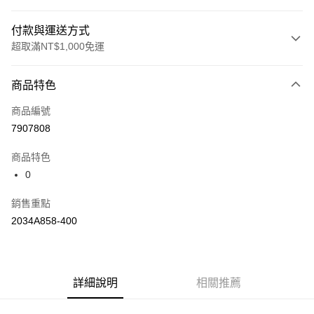
付款與運送方式
超取滿NT$1,000免運
付款方式
商品特色
信用卡一次付款
商品編號
信用卡分期付款
7907808
3 期 0 利率 每期
NT$260
21家銀行
商品特色
合作金庫商業銀行
第一商業銀行
LINE Pay
0
華南商業銀行
彰化商業銀行
上海商業儲蓄銀行
台北富邦商業銀行
運送方式
銷售重點
國泰世華商業銀行
兆豐國際商業銀行
2034A858-400
臺灣中小企業銀行
台中商業銀行
付款後全家取貨(僅限台灣本島，離島恕不配送) 預計5-7個工
匯豐（台灣）商業銀行
華泰商業銀行
作天到貨
聯邦商業銀行
遠東國際商業銀行
每筆NT$60，滿NT$1,000(含以上)免運費
元大商業銀行
永豐商業銀行
玉山商業銀行
詳細說明
星展（台灣）商業銀行
相關推薦
付款後萊爾富取貨(僅限台灣本島，離島恕不配送) 預計5-7個
台新國際商業銀行
中國信託商業銀行
工作天到貨
台灣樂天信用卡公司